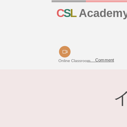
C
S
L
Academ
Comment
Online Classroom