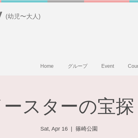
y
(幼児〜大人)
Home
グループ
Event
Cou
イースターの宝探
Sat, Apr 16
  |  
篠崎公園