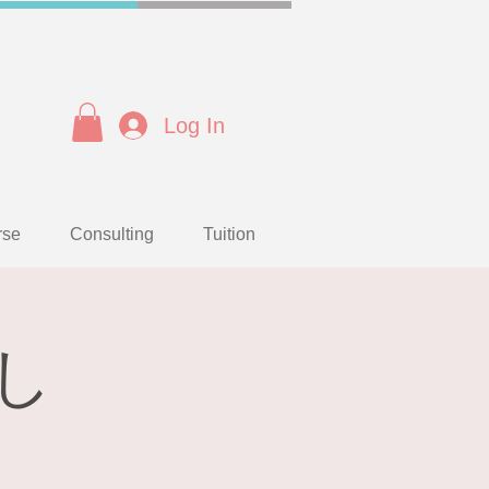
Log In
rse
Consulting
Tuition
し