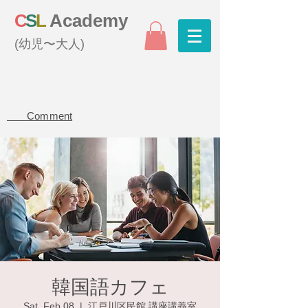
C
S
L
Academy
(幼児〜大人)
Comment
韓国語カフェ
Sat, Feb 08
  |  
江戸川区民館 講座講義室